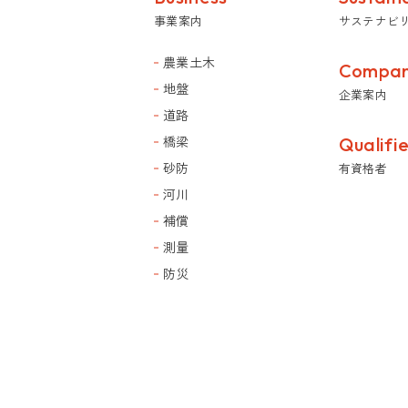
事業案内
サステナビ
農業土木
Compa
地盤
企業案内
道路
橋梁
Qualifi
砂防
有資格者
河川
補償
測量
防災