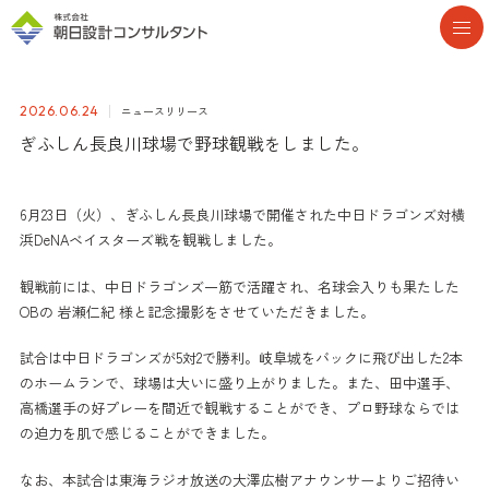
ニュースリリース
2026.06.24
ぎふしん長良川球場で野球観戦をしました。
6月23日（火）、ぎふしん長良川球場で開催された中日ドラゴンズ対横
浜DeNAベイスターズ戦を観戦しました。
観戦前には、中日ドラゴンズ一筋で活躍され、名球会入りも果たした
OBの 岩瀬仁紀 様と記念撮影をさせていただきました。
試合は中日ドラゴンズが5対2で勝利。岐阜城をバックに飛び出した2本
のホームランで、球場は大いに盛り上がりました。また、田中選手、
高橋選手の好プレーを間近で観戦することができ、プロ野球ならでは
の迫力を肌で感じることができました。
なお、本試合は東海ラジオ放送の大澤広樹アナウンサーよりご招待い