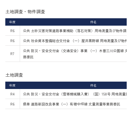
土地調査・物件調査
年度
件名
R6
公共 土砂災害対策道路事業補助（落石対策）用地測量及び物件調査
R6
公共 社会資本整備総合交付金 （一）屋井黒野線 用地測量及び物件
公共 防災・安全交付金（交通安全）事業 （一）木曽三川公園線 丈
R7
務委託
土地調査
年度
件名
R4
公共 防災・安全交付金（雪寒機械購入費）（国）158号 用地測量調
R6
県単 道路新設改良事業（一）有穂中坪線 丈量測量等業務委託