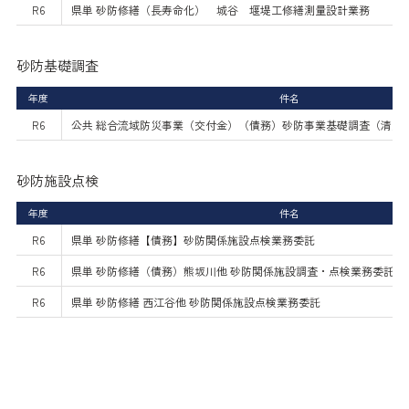
R6
県単 砂防修繕（長寿命化） 城谷 堰堤工修繕測量設計業務
砂防基礎調査
年度
件名
R6
公共 総合流域防災事業（交付金）（債務）砂防事業基礎調査（清見
砂防施設点検
年度
件名
R6
県単 砂防修繕【債務】砂防関係施設点検業務委託
R6
県単 砂防修繕（債務）熊坂川他 砂防関係施設調査・点検業務委託
R6
県単 砂防修繕 西江谷他 砂防関係施設点検業務委託