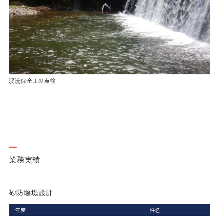
渓流保全工の点検
業務実績
砂防堰堤設計
年度
件名