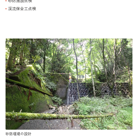
砂防施設点検
渓流保全工点検
砂防堰堤の設計