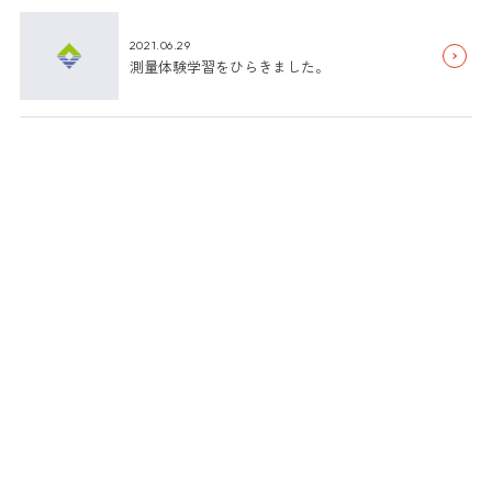
2021.06.29
測量体験学習をひらきました。
2021.06.10
安全大会を開催しました
2021.04.06
入社式をおこないました
2021.01.05
ぎふ建設人材育成リーディング企業として認
定されました